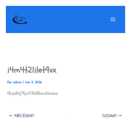
Aller
au
contenu
i4m4t21ilet9vx
Par
admin
/
mai 11, 2026
0kipdtq7fya931e86sxtevzaa
PRÉCÉDENT
SUIVANT